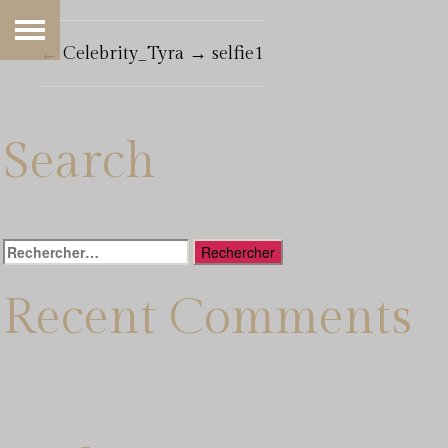
←
Celebrity_Tyra
→
selfie1
Search
Rechercher :
Recent Comments