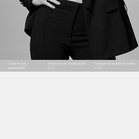
Clause de non-
Déclaration de confidentialité
Politique en matière de cookies
responsabilité
(CA)
(CA)