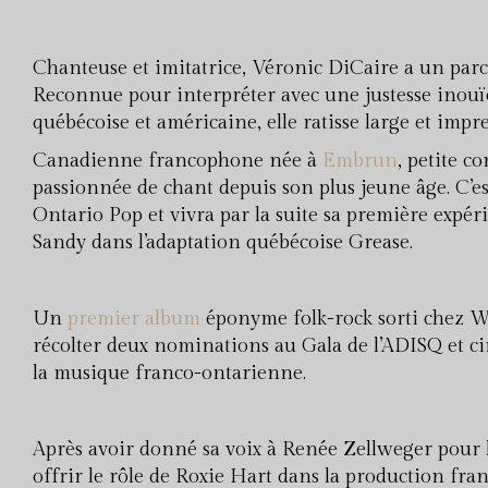
Chanteuse et imitatrice, Véronic DiCaire a un parc
Reconnue pour interpréter avec une justesse inouïe
québécoise et américaine, elle ratisse large et impr
Canadienne francophone née à
Embrun
, petite c
passionnée de chant depuis son plus jeune âge. C’est
Ontario Pop et vivra par la suite sa première expé
Sandy dans l’adaptation québécoise Grease.
Un
premier album
éponyme folk-rock sorti chez Wa
récolter deux nominations au Gala de l’ADISQ et ci
la musique franco-ontarienne.
Après avoir donné sa voix à Renée Zellweger pour la
offrir le rôle de Roxie Hart dans la production f