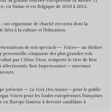
ction. Sa grande tournée européenne l’a menée 12
ce, en Suisse et en Belgique de 2010 à 2012.
e
, un organisme de charité reconnu dont la
 liées à la culture et l’éducation.
résentations de son spectacle –
Voices
– au théâtre
 y personnifie cinquante des plus grandes voix
roduit par Céline Dion, remporte le titre de Best
ut sélectionnée Best Impersonator – successor
ncours.
uipe présente –
La Voix Des Autres
– pour le public
Vegas Voices pour les foules européennes françaises
acle en Europe l’amène à devenir candidate à