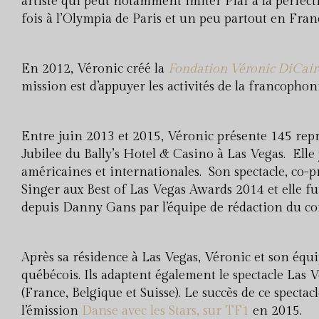
artiste qui peut notamment imiter Piaf à la perfe
fois à l’Olympia de Paris et un peu partout en Fran
En 2012, Véronic créé la
Fondation Véronic DiCair
mission est d’appuyer les activités de la francophonie
Entre juin 2013 et 2015, Véronic présente 145 rep
Jubilee du Bally’s Hotel & Casino à Las Vegas. Elle
américaines et internationales. Son spectacle, co-p
Singer aux Best of Las Vegas Awards 2014 et elle f
depuis Danny Gans par l’équipe de rédaction du co
Après sa résidence à Las Vegas, Véronic et son éq
québécois. Ils adaptent également le spectacle Las 
(France, Belgique et Suisse). Le succès de ce spect
l’émission
Danse avec les Stars, sur TF1
en 2015.